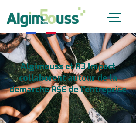
|
Collaboration Algimouss et R3 Impact
Accueil
Algimouss et R3 Impact
collaborent autour de la
démarche RSE de l’entreprise